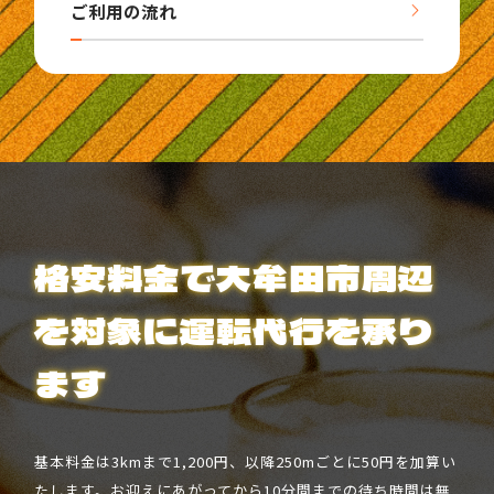
ご利用の流れ
格安料金で大牟田市周辺
を対象に運転代行を承り
ます
基本料金は3kmまで1,200円、以降250mごとに50円を加算い
たします。お迎えにあがってから10分間までの待ち時間は無