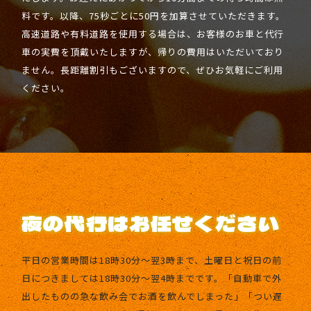
料です。以降、75秒ごとに50円を加算させていただきます。
高速道路や有料道路を使用する場合は、お客様のお車と代行
車の実費を頂戴いたしますが、帰りの費用はいただいており
ません。長距離割引もございますので、ぜひお気軽にご利用
ください。
夜の代行はお任せください
平日の営業時間は18時30分〜翌3時まで、土曜日と祝日の前
日につきましては18時30分〜翌4時までです。「自動車で外
出したものの急な飲み会でお酒を飲んでしまった」「つい遅